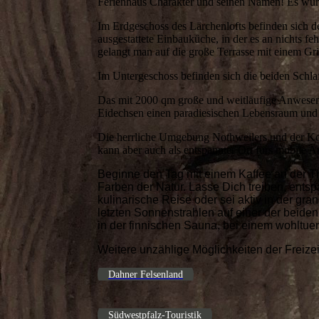
Ferienhaus Charakter und seinen Namen! Es wur
Im Erdgeschoss des Lärchenlofts befinden sich 
ausgestattete Einbauküche, in der es an nichts 
gelangt man auf die große Terrasse mit einem Gri
Im Untergeschoss befinden sich die beiden Schl
Das mit 2000 qm große und weitläufige Anwesen 
Eidechsen einen paradiesischen Lebensraum und 
Die herrliche Umgebung Nothweilers und der Kom
kann aber auch als entspannter Ort fürs mobile A
Beginne den Tag mit einem Kaffee an der T
Farben der Natur. Lasse Dich treiben, ents
kulinarische Reise oder sei aktiv in der g
letzten Sonnenstrahlen auf einer der beide
in der finnischen Sauna, bei einem wohltu
Weitere unzählige Möglichkeiten der Freizeit
Dahner Felsenland
Südwestpfalz-Touristik