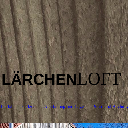
LOFT
LÄRCHEN
chenloft
Galerie
Ausstattung und Lage
Preise und Buchun