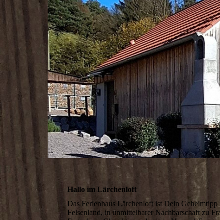
Hallo im Lärchenloft
Das Ferienhaus Lärchenloft ist Dein Geheimtipp 
Felsenland, in unmittelbarer Nachbarschaft zu F