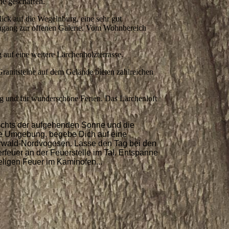
he geschaffen.
ck auf die Wegelnburg, eine sehr gut
 Zugang zur offenen Galerie. Vom Wohnbereich
auf eine weitere Lärchenholzterrasse.
ranitsteine auf dem Gelände bieten zahlreichen
ag und für wunderschöne Ferien. Das Lärchenloft
ichts der aufgehenden Sonne und die
die Umgebung, begebe Dich auf eine
zerwald-Nordvogesen. Lasse den Tag bei den
rfeuer an der Feuerstelle im Tal. Entspanne
eligen Feuer im Kaminofen...