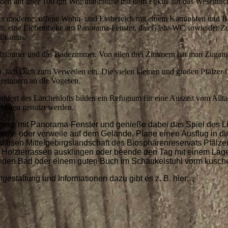
den auf über 100 qm Wohlfühlräume mit dem Fokus auf das Wesentlic
der moderne, offene Wohn- und Essbereich mit einem Kaminofen und Bli
fehlt, eine Eichentheke am Panorama-Fenster, das Gäste-WC sowie der
llkamin.
afzimmer und das Badezimmer. Von allen drei Zimmern hat man Zugang 
lädt Dich zum Verweilen ein. Die vielen kleinen und großen Pfälzer G
erinnern an die Vogesen.
fort des Lärchenlofts bilden ein Refugium für eine Auszeit vom Allt
rbeiten genutzt werden.
heke mit Panorama-Fenster und genieße dabei das Spiel des L
panne oder verweile auf dem Gelände. Plane einen Ausflug in 
randiosen Mittelgebirgslandschaft des Biosphärenreservats Pfäl
n Holzterrassen ausklingen oder beende den Tag mit einem Lage
enden Bad oder einem guten Buch im Schaukelstuhl vorm kusch
gestaltung und Informationen dazu gibt es z. B. hier: