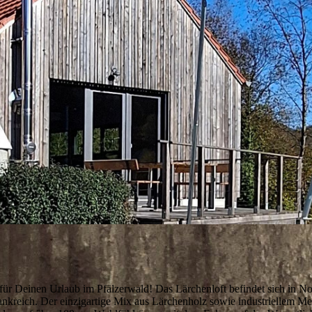
für Deinen Urlaub im Pfälzerwald! Das Lärchenloft befindet sich in N
rankreich. Der einzigartige Mix aus Lärchenholz sowie industriellem 