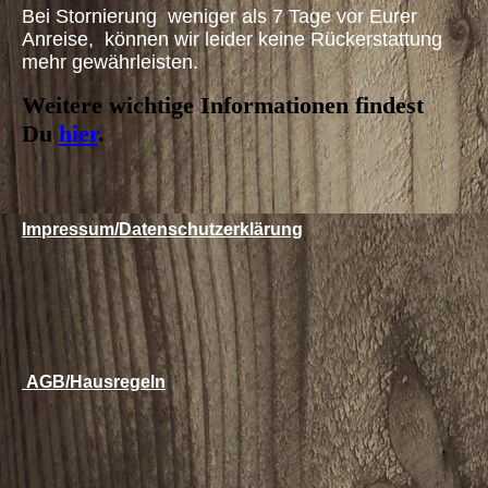
Bei Stornierung weniger als 7 Tage vor Eurer
Anreise, können wir leider keine Rückerstattung
mehr gewährleisten.
Weitere wichtige Informationen findest
Du
hier
.
Impressum/Datenschutzerklärung
AGB/Hausregeln