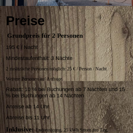
Preise
Grundpreis für 2 Personen
195 € / Nacht
Mindestaufenthalt: 3 Nächte
2 zusätzliche Personen möglich: 25 € / Person / Nacht
Weitere Personen auf Anfrage.
Rabatt: 10 % bei Buchungen ab 7 Nächten und 15
% bei Buchungen ab 14 Nächten
Anreise ab 14 Uhr
Abreise bis 11 Uhr
Inklusive:
Endreinigung, 25 kWh Strom pro Tag,