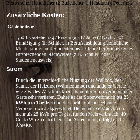
Bettwäsche, Handtücher (2 Badetücher, 1 Handtuch), Feuerholz
Zusätzliche Kosten:
Gästebeitrag
1,50 € Gästebeitrag / Person (ab 17 Jahre) / Nacht. 50%
Ermäßigung für Schüler, in Berufsausbildung befindliche
Minderjährige und Studenten bis 25 Jahre bei Vorlage eines
entsprechenden Nachweises (z.B. Schüler- oder
Studentenausweis).
Strom
Durch die unterschiedliche Nutzung der Wallbox, der
Sauna, der Heizung (Wärmepumpe) und anderer Geräte
wie z.B. des Waschtrockners, kann der Stromverbrauch der
Gäste sehr variieren. Daher ist der Stromverbrauch
bis 25
kWh pro Tag frei
und der darüber hinausgehende
Verbrauch wird abgerechnet. Bei einem Verbrauch von
mehr als 25 kWh pro Tag ist für den Mehrverbrauch 40
Cent/kWh
zu entrichten. Die Abrechnung erfolgt nach
Abreise.