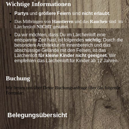
Wichtige Informationen
Partys
und
größere Feiern
sind
nicht erlaubt.
Das Mitbringen von
Haustieren
und das
Rauchen
sind im
Lärchenloft
NICHT
gestattet.
Da wir möchten, dass Du im Lärchenloft eine
entspannte Zeit hast, ist folgendes
wichtig
: Durch die
besondere Architektur im Innenbereich und das
abschüssige Gelände mit den Felsen, ist das
Lärchenloft
für kleine Kinder nicht geeignet.
Wir
empfehlen das Lärchenloft für Kinder ab 12 Jahren.
Buchung
Wir freuen uns über Deine Buchungsanfrage über das folgende
Formular:
Belegungsübersicht